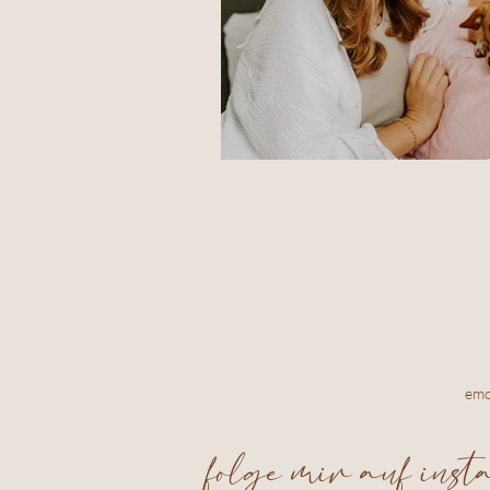
Homestory bei Was
emo
folge mir auf ins