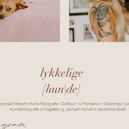
ka
Homestory bei P
lykkelige
[hun|de]
tionale Mensch-Hund-Fotografie | Outdoor- & Homestory-Shootings | Lof
Hundefotografie in Magdeburg, Sachsen-Anhalt & deutschlandweit
tagram