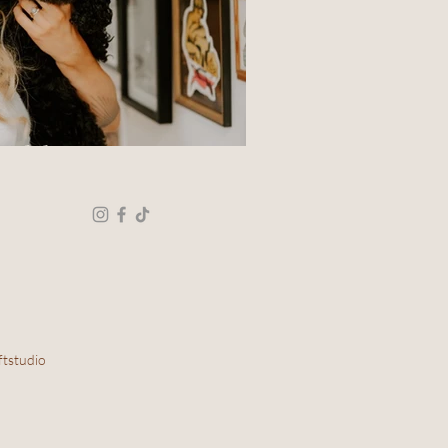
udel Rosi
tstudio